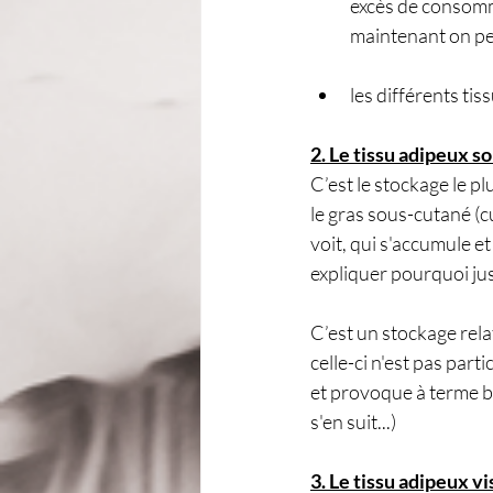
excès de consomm
maintenant on peu
les différents ti
2. Le tissu adipeux s
C’est le stockage le pl
le gras sous-cutané (cu
voit, qui s'accumule et 
expliquer pourquoi jus
C’est un stockage rela
celle-ci n'est pas par
et provoque à terme bi
s'en suit...)
3. Le tissu adipeux v