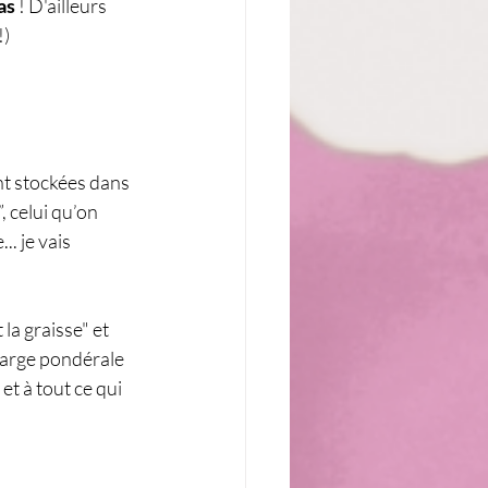
as
 ! D'ailleurs 
!)
nt stockées dans 
, celui qu’on 
. je vais 
 la graisse" et 
charge pondérale 
t à tout ce qui 