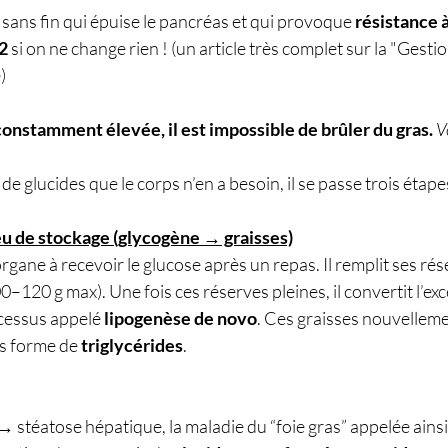
x sans fin qui épuise le pancréas et qui provoque 
résistance à
 2
 si on ne change rien ! (un article très complet sur la "Gesti
)
constamment élevée, il est impossible de brûler du gras.
V
 glucides que le corps n’en a besoin, il se passe trois étape
lieu de stockage (glycogène → graisses)
organe à recevoir le glucose après un repas. Il remplit ses rés
–120 g max). Une fois ces réserves pleines, il convertit l’exc
cessus appelé 
lipogenèse de novo
. Ces graisses nouvelleme
s forme de 
triglycérides
.
(→ stéatose hépatique, la maladie du “foie gras” appelée ainsi