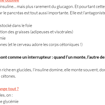
’insuline… mais plus rarement du glucagon. Et pourtant cett
le pancréas est tout aussi importante. Elle est l'antagoniste 
 stocké dans le foie
tion des graisses (adipeuses et viscérales)
émie
nes (et le cerveau adore les corps cétoniques !)
sont comme un interrupteur : quand l’un monte, l’autre d
riche en glucides, l’insuline domine, elle monte souvent, do
s cétones.
nge tout ?
es, on :
de glycémie