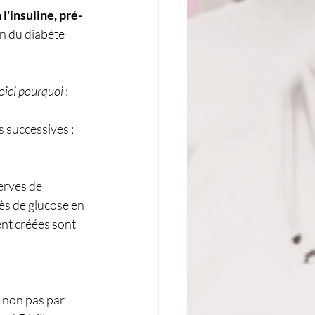
 l'insuline, pré-
on du diabète 
oici pourquoi
 :
s successives :
erves de 
ès de glucose en 
nt créées sont 
 non pas par 