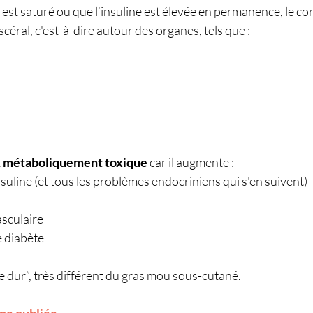
est saturé ou que l’insuline est élevée en permanence, le c
scéral, c'est-à-dire autour des organes, tels que :
 
métaboliquement toxique
 car il augmente :
insuline (et tous les problèmes endocriniens qui s'en suivent)
asculaire
e diabète
e dur”, très différent du gras mou sous-cutané.
one oubliée