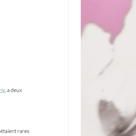
rie
, a deux 
étaient rares 