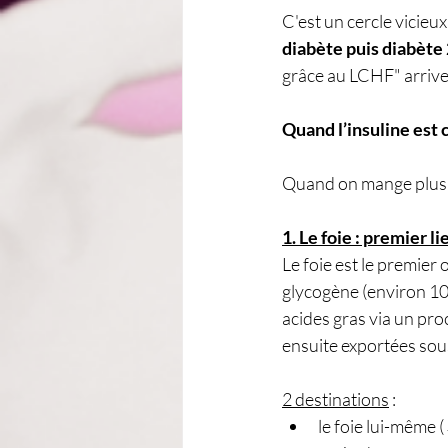
C'est un cercle vicieu
diabète puis diabète
grâce au LCHF" arrive
Quand l’insuline est 
Quand on mange plus de
1. Le foie : premier 
Le foie est le premier 
glycogène (environ 100
acides gras via un pro
ensuite exportées sou
2 destinations
 :
le foie lui-même 