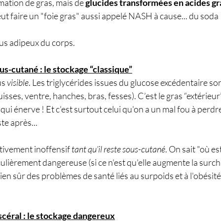
ation de gras, mais de 
glucides transformées en acides gr
t faire un "foie gras" aussi appelé NASH à cause... du soda 
ssus adipeux du corps.
ous-cutané : le stockage “classique”
us 
visible
. Les triglycérides issues du glucose excédentaire so
isses, ventre, hanches, bras, fesses). C’est le gras “extérieur”
qui énerve ! Et c'est surtout celui qu'on a un mal fou à perdre..
te après...
tivement inoffensif 
tant qu’il reste sous-cutané
. On sait "où est
ticulièrement dangereuse (si ce n'est qu'elle augmente la sur
en sûr des problèmes de santé liés au surpoids et à l'obésité e
iscéral : le stockage dangereux