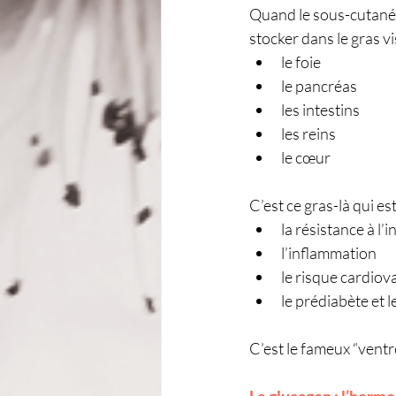
Quand le sous-cutané 
stocker dans le gras vi
le foie
le pancréas
les intestins
les reins
le cœur
C’est ce gras-là qui est
la résistance à l’
l’inflammation
le risque cardiov
le prédiabète et l
C’est le fameux “ventr
Le glucagon : l’horm