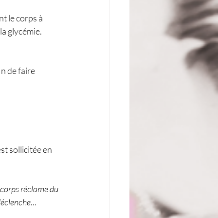
t le corps à 
la glycémie.
n de faire 
 sollicitée en 
n corps réclame du 
déclenche
... 