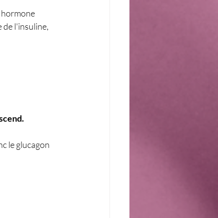
e hormone 
de l'insuline, 
escend.
nc le glucagon 