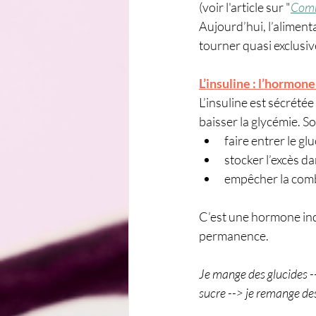
(voir l'article sur "
Comme
Aujourd’hui, l’aliment
tourner quasi exclusiv
L’insuline : l’hormon
L’insuline est sécrété
baisser la glycémie. 
So
faire entrer le gl
stocker l’excès dan
empêcher la comb
C’est une hormone ind
permanence.
Je mange des glucides --
sucre --> je remange de