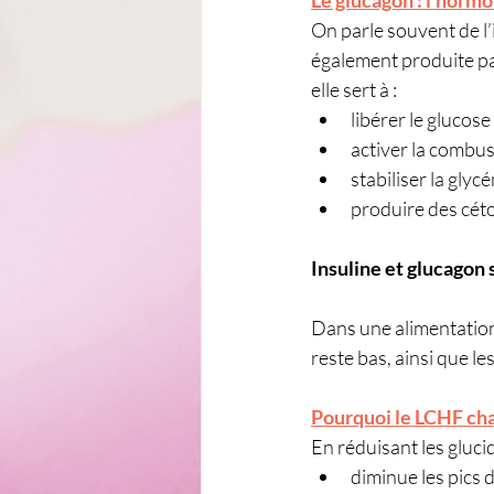
On parle souvent de l
également produite par 
elle sert à :
libérer le glucose
activer la combus
stabiliser la glyc
produire des céto
Insuline et glucagon 
Dans une alimentation 
reste bas, ainsi que le
Pourquoi le LCHF cha
En réduisant les glucid
diminue les pics 