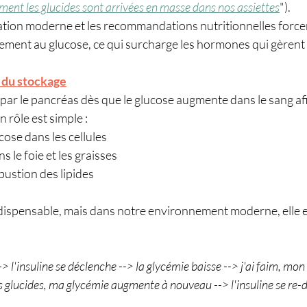
nt les glucides sont arrivées en masse dans nos assiettes
").
ation moderne et les recommandations nutritionnelles forcen
ement au glucose, ce qui surcharge les hormones qui gèrent 
e du stockage
e par le pancréas dès que le glucose augmente dans le sang afi
n rôle est simple :
ucose dans les cellules
s le foie et les graisses
ustion des lipides
ispensable, mais dans notre environnement moderne, elle est
> l'insuline se déclenche --> la glycémie baisse --> j'ai faim, mo
s glucides, ma glycémie augmente à nouveau --> l'insuline se re-